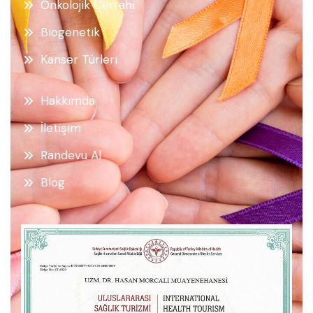
Onkolojik Cerrahi
Biogenetik
Kanser Türleri
Hakkımda
İletişim
Randevu Al
Blog