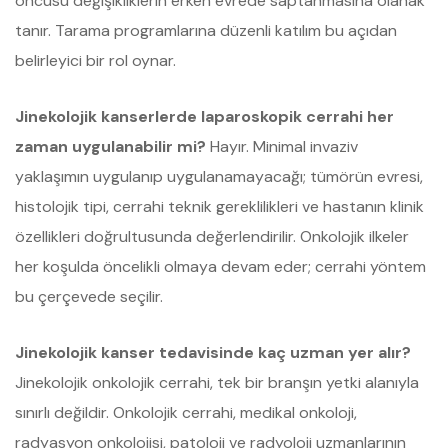
öncüsü değişikliklerin erken evrede saptanmasına olanak
tanır. Tarama programlarına düzenli katılım bu açıdan
belirleyici bir rol oynar.
Jinekolojik kanserlerde laparoskopik cerrahi her
zaman uygulanabilir mi?
Hayır. Minimal invaziv
yaklaşımın uygulanıp uygulanamayacağı; tümörün evresi,
histolojik tipi, cerrahi teknik gereklilikleri ve hastanın klinik
özellikleri doğrultusunda değerlendirilir. Onkolojik ilkeler
her koşulda öncelikli olmaya devam eder; cerrahi yöntem
bu çerçevede seçilir.
Jinekolojik kanser tedavisinde kaç uzman yer alır?
Jinekolojik onkolojik cerrahi, tek bir branşın yetki alanıyla
sınırlı değildir. Onkolojik cerrahi, medikal onkoloji,
radyasyon onkolojisi, patoloji ve radyoloji uzmanlarının