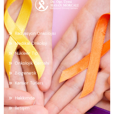
Radyasyon Onkolojisi
Medikal Onkoloji
Nükleer Tıp
Onkolojik Cerrahi
Biogenetik
Kanser Türleri
Hakkımda
İletişim