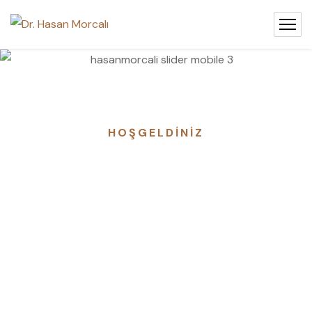
HOŞGELDİNİZ
KANSER
TEDAVİSİNDE
YANINIZDAYIZ