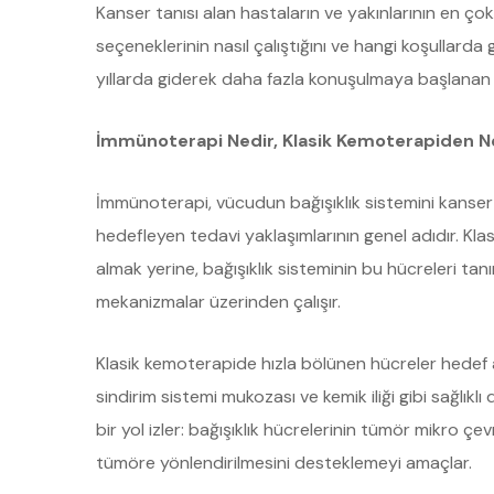
Kanser tanısı alan hastaların ve yakınlarının en ço
seçeneklerinin nasıl çalıştığını ve hangi koşullard
yıllarda giderek daha fazla konuşulmaya başlanan
İmmünoterapi Nedir, Klasik Kemoterapiden Ne
İmmünoterapi, vücudun bağışıklık sistemini kanser
hedefleyen tedavi yaklaşımlarının genel adıdır. Kl
almak yerine, bağışıklık sisteminin bu hücreleri t
mekanizmalar üzerinden çalışır.
Klasik kemoterapide hızla bölünen hücreler hedef a
sindirim sistemi mukozası ve kemik iliği gibi sağlıklı 
bir yol izler: bağışıklık hücrelerinin tümör mikro 
tümöre yönlendirilmesini desteklemeyi amaçlar.