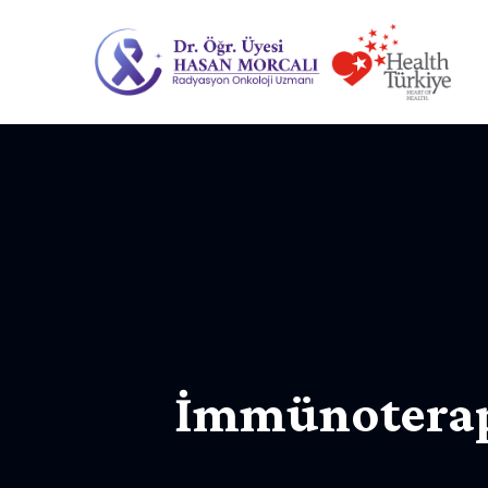
İmmünoterapi