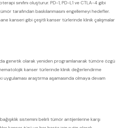
rapi sınıfını oluşturur. PD-1, PD-L1 ve CTLA-4 gibi
in tümör tarafından baskılanmasını engellemeyi hedefler.
e kanseri gibi çeşitli kanser türlerinde klinik çalışmalar
ında genetik olarak yeniden programlanarak tümöre özgü
 hematolojik kanser türlerinde klinik değerlendirme
rdeki uygulaması araştırma aşamasında olmaya devam
ğışıklık sistemini belirli tümör antijenlerine karşı
Her kanser türü ve her hasta için rutin olarak