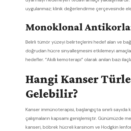
uygulanmaz; klinik değerlendirme çerçevesinde ele a
Monoklonal Antikorla
Belirli tümör yüzeyi belirteçlerini hedef alan ve bağışı
doğrudan hücre sinyalleşmesini etkilemeyi amaçlark
hedefler. “Akıllı kemoterapi” olarak anılan bazı ila
Hangi Kanser Türl
Gelebilir?
Kanser immünoterapisi, başlangıçta sınırlı sayıda k
çalışmaların kapsamı genişlemiştir. Günümüzde mel
kanseri, böbrek hücreli karsinom ve Hodgkin lenfom