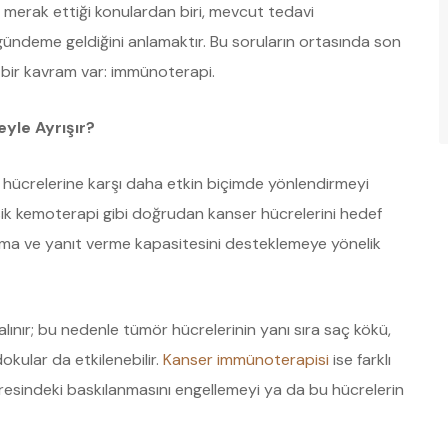
k merak ettiği konulardan biri, mevcut tedavi
a gündeme geldiğini anlamaktır. Bu soruların ortasında son
 bir kavram var: immünoterapi.
yle Ayrışır?
 hücrelerine karşı daha etkin biçimde yönlendirmeyi
asik kemoterapi gibi doğrudan kanser hücrelerini hedef
anıma ve yanıt verme kapasitesini desteklemeye yönelik
lınır; bu nedenle tümör hücrelerinin yanı sıra saç kökü,
dokular da etkilenebilir.
Kanser immünoterapisi
ise farklı
çevresindeki baskılanmasını engellemeyi ya da bu hücrelerin