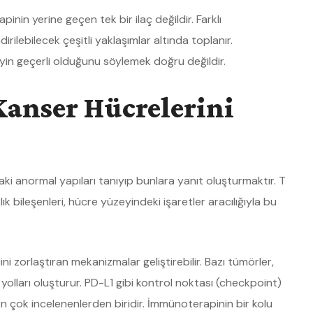
nin yerine geçen tek bir ilaç değildir. Farklı
irilebilecek çeşitli yaklaşımlar altında toplanır.
yin geçerli olduğunu söylemek doğru değildir.
Kanser Hücrelerini
ttaki anormal yapıları tanıyıp bunlara yanıt oluşturmaktır. T
ık bileşenleri, hücre yüzeyindeki işaretler aracılığıyla bu
i zorlaştıran mekanizmalar geliştirebilir. Bazı tümörler,
l yolları oluşturur. PD-L1 gibi kontrol noktası (checkpoint)
en çok incelenenlerden biridir. İmmünoterapinin bir kolu