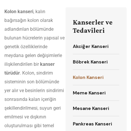
Kolon kanseri
, kalın
bağırsağın kolon olarak
Kanserler ve
adlandırılan bölümünde
Tedavileri
bulunan hücrelerin yapısal ve
Akciğer Kanseri
genetik özelliklerinde
meydana gelen değişimlerle
Böbrek Kanseri
ilişkilendirilen bir
kanser
türüdür
. Kolon, sindirim
Kolon Kanseri
sisteminin son bölümünde
yer alır ve besinlerin sindirimi
Meme Kanseri
sonrasında kalan içeriğin
şekillendirilmesi, suyun geri
Mesane Kanseri
emilmesi ve dışkının
Pankreas Kanseri
oluşturulması gibi temel