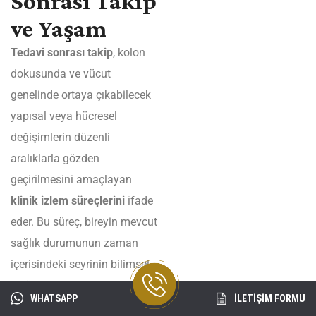
Sonrası Takip
ve Yaşam
Tedavi sonrası takip
, kolon
dokusunda ve vücut
genelinde ortaya çıkabilecek
yapısal veya hücresel
değişimlerin düzenli
aralıklarla gözden
geçirilmesini amaçlayan
klinik izlem süreçlerini
ifade
eder. Bu süreç, bireyin mevcut
sağlık durumunun zaman
içerisindeki seyrinin bilimsel
ölçütler doğrultusunda
WHATSAPP
İLETİŞİM FORMU
değerlendirilmesine olanak