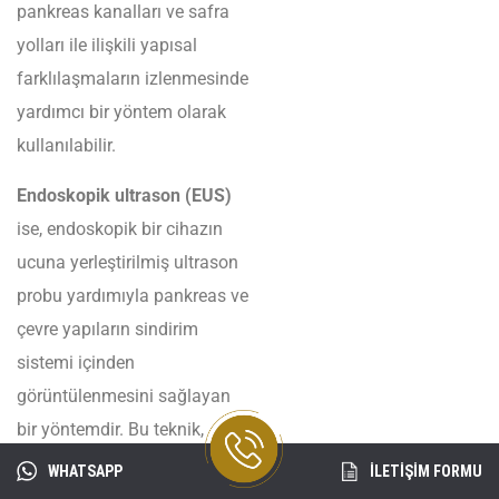
pankreas kanalları ve safra
yolları ile ilişkili yapısal
farklılaşmaların izlenmesinde
yardımcı bir yöntem olarak
kullanılabilir.
Endoskopik ultrason (EUS)
ise, endoskopik bir cihazın
ucuna yerleştirilmiş ultrason
probu yardımıyla pankreas ve
çevre yapıların sindirim
sistemi içinden
görüntülenmesini sağlayan
bir yöntemdir. Bu teknik,
pankreas dokusunun
WHATSAPP
İLETİŞİM FORMU
yakından değerlendirilmesine