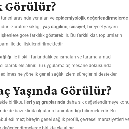
k Görülür?
 türleri arasında yer alan ve
epidemiyolojik değerlendirmelerde
budur. Görülme sıklığı;
yaş dağılımı
,
cinsiyet
, bireysel yaşam
şkenlere göre farklılık gösterebilir. Bu farklılıklar, toplumların
mı ile de ilişkilendirilmektedir.
ağlığı
ile ilişkili farkındalık çalışmaları ve tarama amaçlı
çası olarak ele alınır. Bu uygulamalar, mesane dokusunda
dilmesine yönelik genel sağlık izlem süreçlerini destekler.
aç Yaşında Görülür?
ekle birlikte,
ileri yaş gruplarında
daha sık değerlendirmeye kon
nde de bazı klinik olguların tanımlandığı bilinmektedir. Bu
kabul edilmez; bireyin genel sağlık profili, çevresel maruziyetleri v
 değerlendirmelerde birlikte ele alınır.