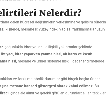
irtileri Nelerdir?
na gelen hücresel değişimlerin yerleşimine ve gelişim süreci
. Bazı kişilerde, mesane iç yüzeyindeki yapısal farklılaşmalar uzun
ar
, çoğunlukla idrar yolları ile ilişkili yakınmalar şeklinde
 ihtiyacı
,
idrar yaparken yanma hissi
,
alt karın ve kasık
mama hissi
, mesane ve üriner sistemle ilişkili değerlendirmelerde
talıkları ve farklı metabolik durumlar gibi birçok başka üriner
aşına mesane kanseri göstergesi olarak kabul edilmez
. Bu
üreci
içinde ele alınır ve gerekli görülen durumlarda ileri tetkikler