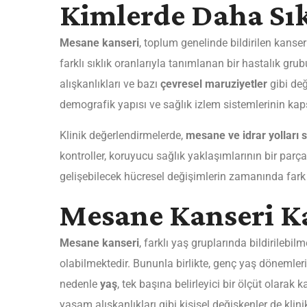
Kimlerde Daha Sı
Mesane kanseri
, toplum genelinde bildirilen kanser
farklı sıklık oranlarıyla tanımlanan bir hastalık gru
alışkanlıkları ve bazı
çevresel maruziyetler
gibi deği
demografik yapısı ve sağlık izlem sistemlerinin kapsa
Klinik değerlendirmelerde,
mesane ve idrar yolları s
kontroller, koruyucu sağlık yaklaşımlarının bir par
gelişebilecek hücresel değişimlerin zamanında fark e
Mesane Kanseri K
Mesane kanseri
, farklı yaş gruplarında bildirilebilm
olabilmektedir. Bununla birlikte, genç yaş dönemleri
nedenle
yaş
, tek başına belirleyici bir ölçüt olarak 
yaşam alışkanlıkları gibi kişisel değişkenler de klinik