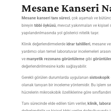
Mesane Kanseri Nas
Mesane kanseri tanı süreci
, çok aşamalı ve bütünc
bireyin
tıbbi öyküsü
, mevcut yakınmaları ve kişisel s
yapılandırılmasında yol gösterici nitelik taşır.
Klinik değerlendirmelerde
idrar tahlilleri
, mesane ve 
yardımcı olan temel laboratuvar incelemeleri arasın
ve
manyetik rezonans görüntüleme
gibi
görüntüle
değerlendirilmesine katkı sağlayabilir.
Gerekli görülen durumlarda uygulanan
sistoskopik
olanak tanıyan bir inceleme yöntemidir. Bu işlem sı
hücrelerin mikroskobik özelliklerine göre sınıflandır
Tanı sürecinde elde edilen tüm veriler,
klinik, labor
değerlendirilir ve kişisel tıbbi veriler doğrultusund