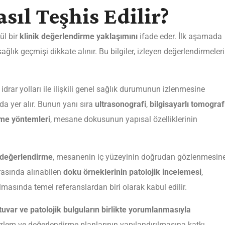
ıl Teşhis Edilir?
ül bir
klinik değerlendirme yaklaşımını
ifade eder. İlk aşamada
ağlık geçmişi dikkate alınır. Bu bilgiler, izleyen değerlendirmeler
idrar yolları ile ilişkili genel sağlık durumunun izlenmesine
da yer alır. Bunun yanı sıra
ultrasonografi
,
bilgisayarlı tomograf
me yöntemleri
, mesane dokusunun yapısal özelliklerinin
 değerlendirme
, mesanenin iç yüzeyinin doğrudan gözlenmesin
rasında alınabilen
doku örneklerinin patolojik incelemesi
,
ılmasında temel referanslardan biri olarak kabul edilir.
atuvar ve patolojik bulguların birlikte yorumlanmasıyla
a izlem ve değerlendirme planlarının yapılandırılmasına katkı