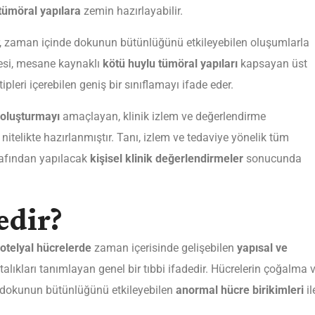
tümöral yapılara
zemin hazırlayabilir.
r, zaman içinde dokunun bütünlüğünü etkileyebilen oluşumlarla
adesi, mesane kaynaklı
kötü huylu tümöral yapıları
kapsayan üst
tipleri içerebilen geniş bir sınıflamayı ifade eder.
 oluşturmayı
amaçlayan, klinik izlem ve değerlendirme
ı nitelikte hazırlanmıştır. Tanı, izlem ve tedaviye yönelik tüm
arafından yapılacak
kişisel klinik değerlendirmeler
sonucunda
edir?
otelyal hücrelerde
zaman içerisinde gelişebilen
yapısal ve
talıkları tanımlayan genel bir tıbbi ifadedir. Hücrelerin çoğalma 
, dokunun bütünlüğünü etkileyebilen
anormal hücre birikimleri
il